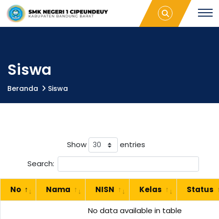
S
Siswa |
S
SMKN 1
M
Cipeundeuy
K
M
N
1
C
K
i
Siswa
p
e
N
Beranda
Siswa
u
n
d
1
e
u
C
y
Show
entries
Search:
i
No
Nama
NISN
Kelas
Status
p
No data available in table