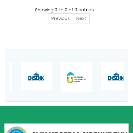
e
Showing 0 to 0 of 0 entries
Previous
Next
u
n
d
e
u
y