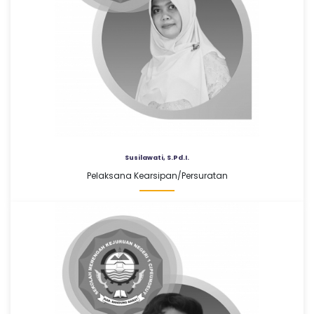
Susilawati, S.Pd.I.
Pelaksana Kearsipan/Persuratan