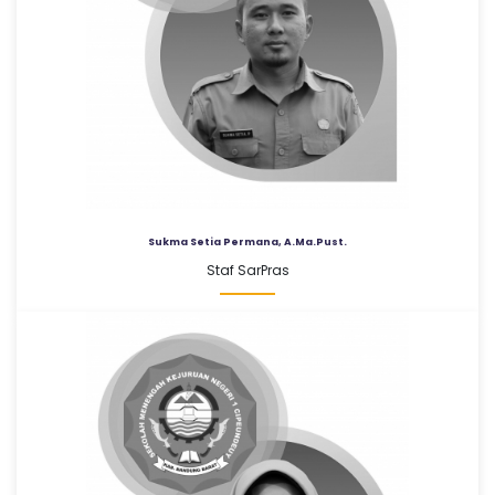
e
u
n
d
Sukma Setia Permana, A.Ma.Pust.
e
Staf SarPras
u
y