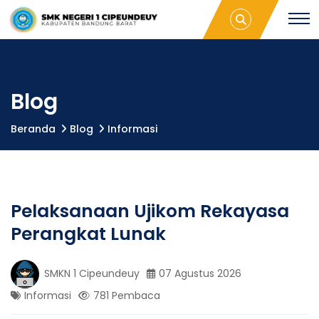
S
Pelaksanaan
S
Ujikom
M
Rekayasa
K
M
Perangkat
N
Lunak |
1
SMKN 1
C
K
Cipeundeuy
i
Blog
p
e
N
Beranda
Blog
Informasi
u
n
d
1
e
u
Pelaksanaan Ujikom Rekayasa
C
y
Perangkat Lunak
i
SMKN 1 Cipeundeuy
07 Agustus 2026
p
Informasi
781 Pembaca