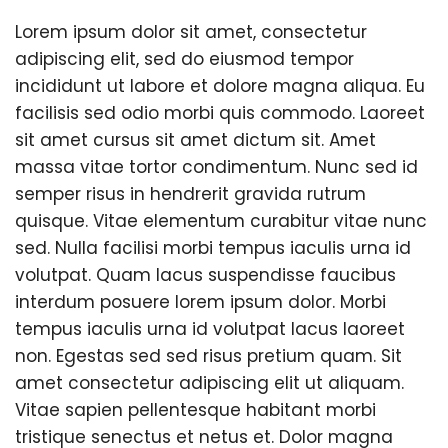
e
Lorem ipsum dolor sit amet, consectetur
adipiscing elit, sed do eiusmod tempor
u
incididunt ut labore et dolore magna aliqua. Eu
facilisis sed odio morbi quis commodo. Laoreet
n
sit amet cursus sit amet dictum sit. Amet
massa vitae tortor condimentum. Nunc sed id
d
semper risus in hendrerit gravida rutrum
quisque. Vitae elementum curabitur vitae nunc
e
sed. Nulla facilisi morbi tempus iaculis urna id
volutpat. Quam lacus suspendisse faucibus
u
interdum posuere lorem ipsum dolor. Morbi
tempus iaculis urna id volutpat lacus laoreet
non. Egestas sed sed risus pretium quam. Sit
y
amet consectetur adipiscing elit ut aliquam.
Vitae sapien pellentesque habitant morbi
tristique senectus et netus et. Dolor magna