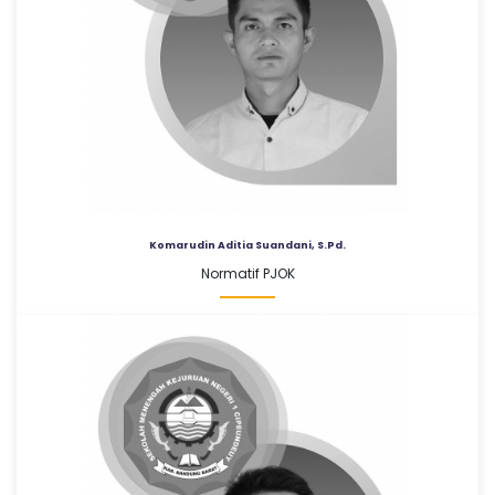
Komarudin Aditia Suandani, S.Pd.
Normatif PJOK