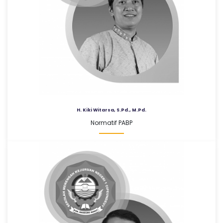
H. Kiki Witarsa, S.Pd., M.Pd.
Normatif PABP