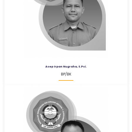
Asep Irpan Nugraha, S.Psi.
BP/BK