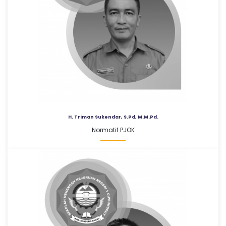
H. Triman Sukendar, S.Pd, M.M.Pd.
Normatif PJOK