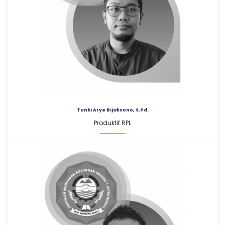
e
u
n
d
Tunki Arye Bijaksono, S.Pd.
e
Produktif RPL
u
y