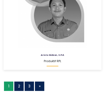
Aristo Nidzar, S.Pd.
Produktif RPL
1
2
3
»