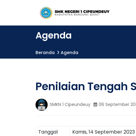
S
Penilaian
S
Tengah
M
Semster
K
M
(PTS) |
N
SMKN 1
1
Agenda
Cipeundeuy
C
K
i
p
Beranda
Agenda
e
N
u
n
d
1
e
Penilaian Tengah 
u
C
y
SMKN 1 Cipeundeuy
06 September 20
i
p
Tanggal
Kamis, 14 September 2023