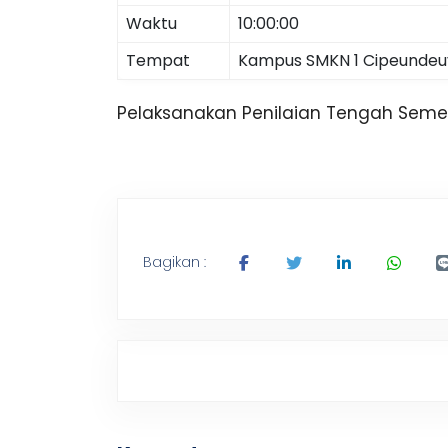
Waktu
10:00:00
e
Tempat
Kampus SMKN 1 Cipeundeu
u
Pelaksanakan Penilaian Tengah Seme
n
d
e
Bagikan :
u
y