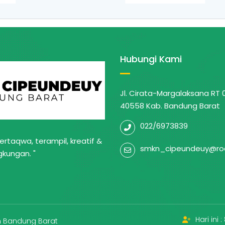
Hubungi Kami
Jl. Cirata-Margalaksana RT 
40558 Kab. Bandung Barat
022/6973839
rtaqwa, terampil, kreatif &
smkn_cipeundeuy@ro
gkungan. "
Hari ini :
en Bandung Barat