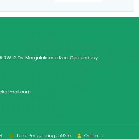
01 RW 12 Ds. Margalaksana Kec. Cipeundeuy
cketmail.com
 8
Total Pengunjung : 59257
Online : 1